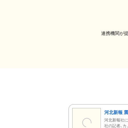
連携機関が
河北新報 
河北新報社
社の記者、カ