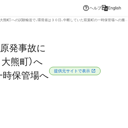
ヘルプ
English
大熊町）への試験輸送で、環境省は３０日、中断していた双葉町の一時保管場への搬
１原発事故に
大熊町）へ
提供元サイトで表示
一時保管場へ