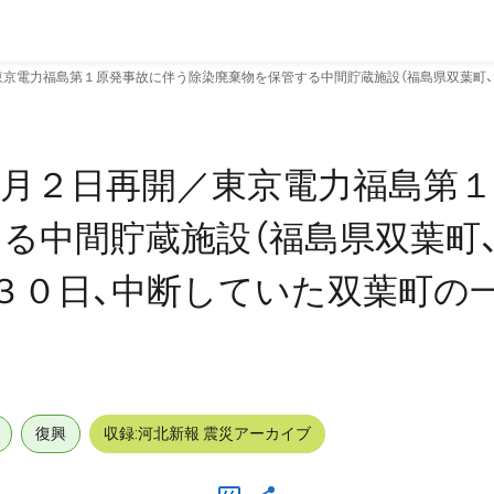
京電力福島第１原発事故に伴う除染廃棄物を保管する中間貯蔵施設（福島県双葉町、
来月２日再開／東京電力福島第
る中間貯蔵施設（福島県双葉町、
３０日、中断していた双葉町の
復興
収録:河北新報 震災アーカイブ