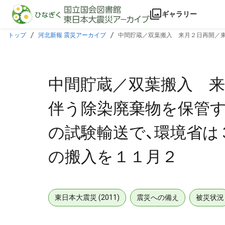
本文に飛ぶ
ギャラリー
トップ
河北新報 震災アーカイブ
中間貯蔵／双葉搬入 来月２日再開／東
入を１１月２
中間貯蔵／双葉搬入 
伴う除染廃棄物を保管す
の試験輸送で、環境省は
の搬入を１１月２
東日本大震災 (2011)
震災への備え
被災状況