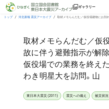
本文に飛ぶ
ギャラリー
トップ
河北新報 震災アーカイブ
取材メモらんだむ／仮役場建物にお別
星大を訪問。山
取材メモらんだむ／仮
故に伴う避難指示が解除
仮役場での業務を終えた
わき明星大を訪問。山
東日本大震災 (2011)
震災への備え
被災状況