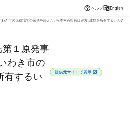
ヘルプ
English
いわき市の仮役場での業務を終えた。松本幸英町長は夕方、建物を所有するいわき明
島第１原発事
いわき市の
提供元サイトで表示
所有するい