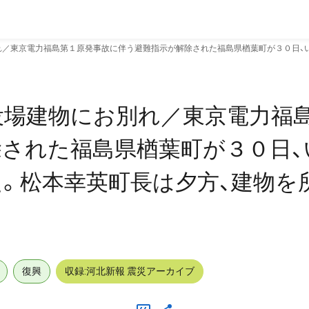
れ／東京電力福島第１原発事故に伴う避難指示が解除された福島県楢葉町が３０日、
役場建物にお別れ／東京電力福
された福島県楢葉町が３０日、
。松本幸英町長は夕方、建物を
復興
収録:河北新報 震災アーカイブ