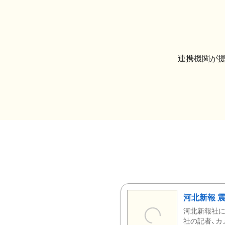
連携機関が
河北新報 
河北新報社
社の記者、カ