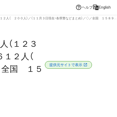
ヘルプ
English
２人（ ２００人）／（１１月３日現在・各県警などまとめ）／◇／全国 １５８９
人（１２３
６１２人（
提供元サイトで表示
／全国 １５