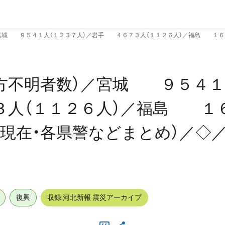
宮城 ９５４１人（１２３７人）／岩手 ４６７３人（１１２６人）／福島 １６１
方不明者数）／宮城 ９５４１
３人（１１２６人）／福島 １
日現在・各県警などまとめ）／◇
復興
収録:河北新報 震災アーカイブ