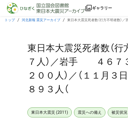
本文に飛ぶ
ギャラリー
トップ
河北新報 震災アーカイブ
東日本大震災死者数（行方不明者数）／
３人（
東日本大震災死者数（行
７人）／岩手 ４６７
２００人）／（１１月３
８９３人（
東日本大震災 (2011)
震災への備え
被災状況