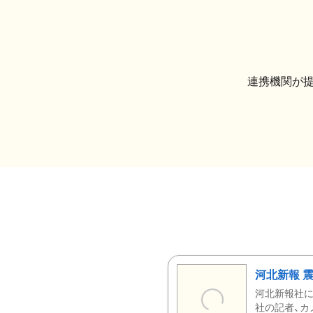
連携機関が
河北新報 
河北新報社
社の記者、カ