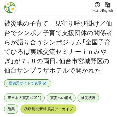
本文に飛ぶ
ヘルプ
English
被災地の子育て 見守り呼び掛け／仙
台でシンポ／子育て支援団体の関係者
らが語り合うシンポジウム「全国子育
てひろば実践交流セミナーｉｎみや
ぎ」が７、８の両日、仙台市宮城野区の
仙台サンプラザホテルで開かれた
提供元サイトで表示
東日本大震災 (2011)
震災への備え
被災状況
復興
収録:河北新報 震災アーカイブ