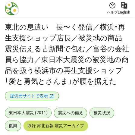
本文に飛ぶ
ヘルプ
English
東北の息遣い 長〜く発信／横浜・再
生支援ショップ店長／被災地の商品
震災伝える古新聞で包む／富谷の会社
員ら協力／東日本大震災の被災地の商
品を扱う横浜市の再生支援ショップ
「愛と勇気とさんま」が腰を据えた
提供元サイトで表示
東日本大震災 (2011)
震災への備え
被災状況
復興
収録:河北新報 震災アーカイブ