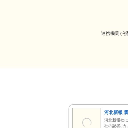
連携機関が
河北新報 
河北新報社
社の記者、カ