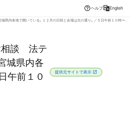
ヘルプ
English
宮城県内各地で開いている。１２月の日程と会場は次の通り。／５日午前１０時〜午
律相談 法テ
宮城県内各
提供元サイトで表示
日午前１０