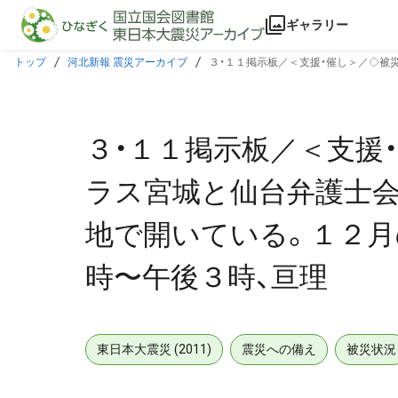
本文に飛ぶ
ギャラリー
トップ
河北新報 震災アーカイブ
３・１１掲示板／＜支援・催し＞／◇被
後３時、亘理
３・１１掲示板／＜支援
ラス宮城と仙台弁護士会
地で開いている。１２月
時〜午後３時、亘理
東日本大震災 (2011)
震災への備え
被災状況