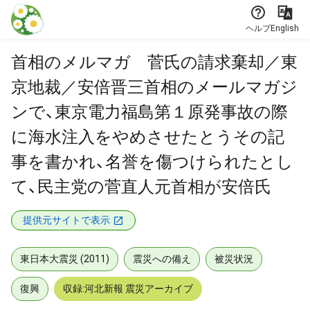
本文に飛ぶ
ヘルプ
English
首相のメルマガ 菅氏の請求棄却／東
京地裁／安倍晋三首相のメールマガジ
ンで、東京電力福島第１原発事故の際
に海水注入をやめさせたとうその記
事を書かれ、名誉を傷つけられたとし
て、民主党の菅直人元首相が安倍氏
提供元サイトで表示
東日本大震災 (2011)
震災への備え
被災状況
復興
収録:河北新報 震災アーカイブ