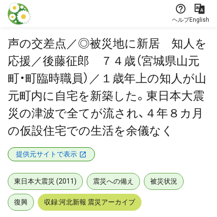
本文に飛ぶ
ヘルプ
English
声の交差点／◎被災地に新居 知人を
応援／後藤征郎 ７４歳（宮城県山元
町・町臨時職員）／１歳年上の知人が山
元町内に自宅を新築した。東日本大震
災の津波で全てが流され、４年８カ月
の仮設住宅での生活を余儀なく
提供元サイトで表示
東日本大震災 (2011)
震災への備え
被災状況
復興
収録:河北新報 震災アーカイブ