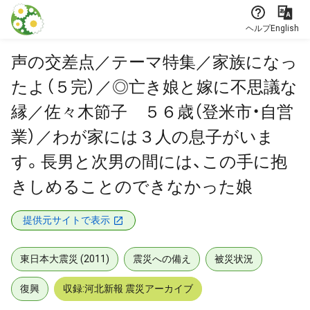
本文に飛ぶ
ヘルプ
English
声の交差点／テーマ特集／家族になっ
たよ（５完）／◎亡き娘と嫁に不思議な
縁／佐々木節子 ５６歳（登米市・自営
業）／わが家には３人の息子がいま
す。長男と次男の間には、この手に抱
きしめることのできなかった娘
提供元サイトで表示
東日本大震災 (2011)
震災への備え
被災状況
復興
収録:河北新報 震災アーカイブ