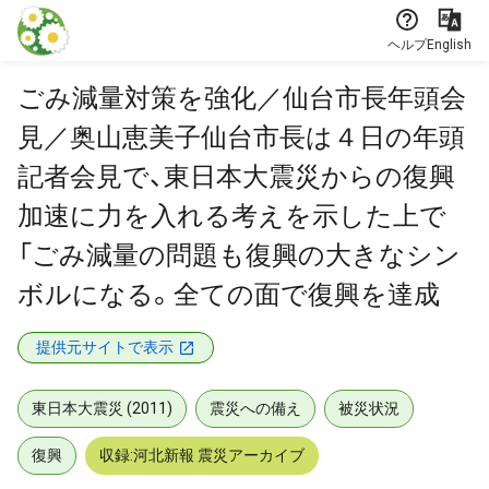
本文に飛ぶ
ヘルプ
English
ごみ減量対策を強化／仙台市長年頭会
見／奥山恵美子仙台市長は４日の年頭
記者会見で、東日本大震災からの復興
加速に力を入れる考えを示した上で
「ごみ減量の問題も復興の大きなシン
ボルになる。全ての面で復興を達成
提供元サイトで表示
東日本大震災 (2011)
震災への備え
被災状況
復興
収録:河北新報 震災アーカイブ