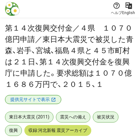
本文に飛ぶ
ヘルプ
English
第１４次復興交付金／４県 １０７０
億円申請／東日本大震災で被災した青
森、岩手、宮城、福島４県と４５市町村
は２１日、第１４次復興交付金を復興
庁に申請した。要求総額は１０７０億
１６８６万円で、２０１５、１
提供元サイトで表示
東日本大震災 (2011)
震災への備え
被災状況
復興
収録:河北新報 震災アーカイブ