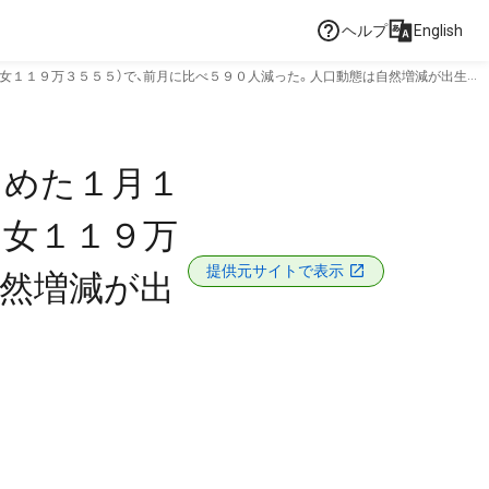
ヘルプ
English
女１１９万３５５５）で、前月に比べ５９０人減った。人口動態は自然増減が出生１
とめた１月１
、女１１９万
提供元サイトで表示
自然増減が出