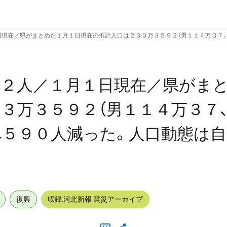
現在／県がまとめた１月１日現在の推計人口は２３３万３５９２（男１１４万３７、
９２人／１月１日現在／県がま
３万３５９２（男１１４万３７
べ５９０人減った。人口動態は
復興
収録:河北新報 震災アーカイブ