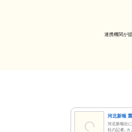
連携機関が
河北新報 
河北新報社
社の記者、カ