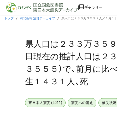
本文に飛ぶ
ギャラリー
トップ
河北新報 震災アーカイブ
県人口は２３３万３５９２人／１月１日
４３１人、死
県人口は２３３万３５
日現在の推計人口は２３
３５５５）で、前月に比
生１４３１人、死
東日本大震災 (2011)
震災への備え
被災状況