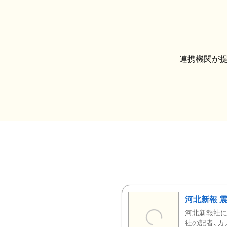
連携機関が
河北新報 
河北新報社
社の記者、カ