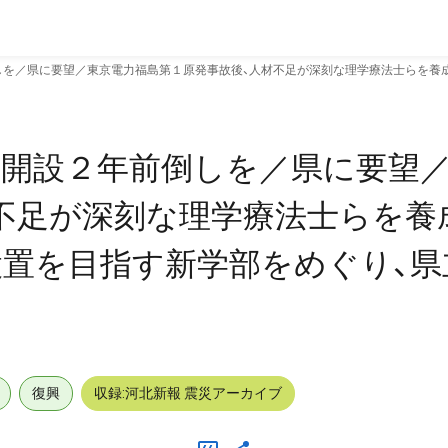
を／県に要望／東京電力福島第１原発事故後、人材不足が深刻な理学療法士らを養
／開設２年前倒しを／県に要望
不足が深刻な理学療法士らを養
置を目指す新学部をめぐり、県
復興
収録:河北新報 震災アーカイブ