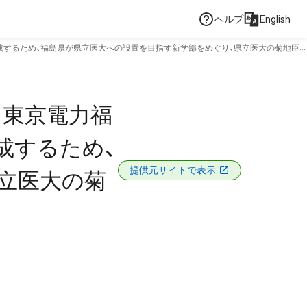
ヘルプ
English
成するため、福島県が県立医大への設置を目指す新学部をめぐり、県立医大の菊地臣
／東京電力福
成するため、
提供元サイトで表示
立医大の菊