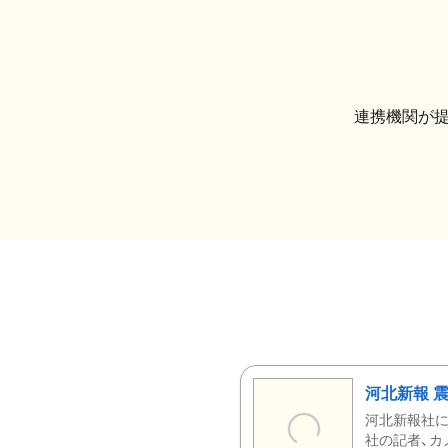
連携機関が
河北新報 
河北新報社
社の記者、カ