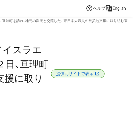
ヘルプ
English
、亘理町を訪れ、地元の園児と交流した。東日本大震災の被災地支援に取り組む東京
／イスラエ
２日、亘理町
提供元サイトで表示
支援に取り