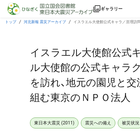
本文に飛ぶ
ギャラリー
トップ
河北新報 震災アーカイブ
イスラエル大使館公式キャラ／亘理訪問
のＮＰＯ法人
イスラエル大使館公式
ル大使館の公式キャラク
を訪れ、地元の園児と交
組む東京のＮＰＯ法人
東日本大震災 (2011)
震災への備え
被災状況