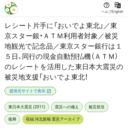
本文に飛ぶ
ヘルプ
English
レシート片手に「おいでよ東北」／東
京スター銀・ＡＴＭ利用者対象／被災
地観光で記念品／東京スター銀行は１
５日、同行の現金自動預払機（ＡＴＭ）
のレシートを活用した東日本大震災の
被災地支援「おいでよ東北！
提供元サイトで表示
東日本大震災 (2011)
震災への備え
被災状況
復興
収録:河北新報 震災アーカイブ