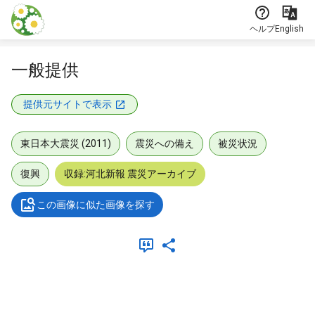
本文に飛ぶ
ヘルプ
English
一般提供
提供元サイトで表示
東日本大震災 (2011)
震災への備え
被災状況
復興
収録:河北新報 震災アーカイブ
この画像に似た画像を探す
メタデータ