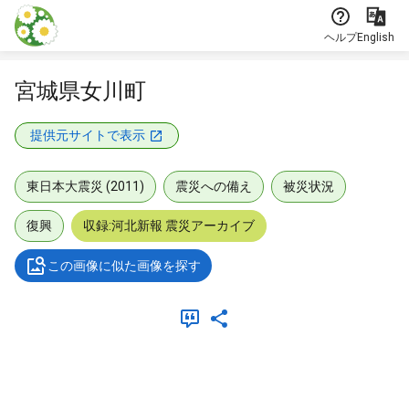
本文に飛ぶ
ヘルプ
English
宮城県女川町
提供元サイトで表示
東日本大震災 (2011)
震災への備え
被災状況
復興
収録:河北新報 震災アーカイブ
この画像に似た画像を探す
メタデータ