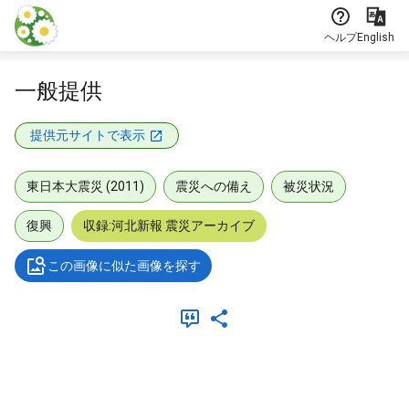
本文に飛ぶ
ヘルプ
English
一般提供
提供元サイトで表示
東日本大震災 (2011)
震災への備え
被災状況
復興
収録:河北新報 震災アーカイブ
この画像に似た画像を探す
メタデータ