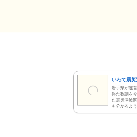
いわて震災
岩手県が運営
得た教訓を今
た震災津波
も分かるよう