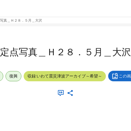
写真＿Ｈ２８．５月＿大沢
定点写真＿Ｈ２８．５月＿大沢
復興
収録:いわて震災津波アーカイブ～希望～
この画