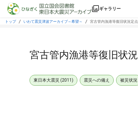
本文に飛ぶ
ギャラリー
トップ
いわて震災津波アーカイブ～希望～
宮古管内漁港等復旧状況定点
宮古管内漁港等復旧状況
東日本大震災 (2011)
震災への備え
被災状況
メタデータ