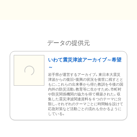
データの提供元
いわて震災津波アーカイブ～希望
～
岩手県が運営するアーカイブ。東日本大震災
津波からの復旧・復興の状況を後世に残すとと
もに、これらの出来事から得た教訓を今後の国
内外の防災活動、教育等に生かすため、市町村
や防災関係機関の協力を得て構築された。収
集した震災津波関連資料を６つのテーマに分
類し、それぞれのテーマごとに時間軸を設けて
応急対策など活動ごとの流れも分かるように
している。