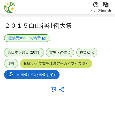
本文に飛ぶ
ヘルプ
English
２０１５白山神社例大祭
提供元サイトで表示
東日本大震災 (2011)
震災への備え
被災状況
復興
収録:いわて震災津波アーカイブ～希望～
この画像に似た画像を探す
メタデータ