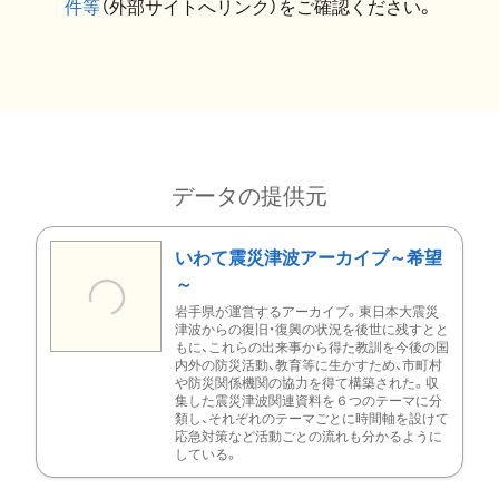
件等
（外部サイトへリンク）をご確認ください。
データの提供元
いわて震災津波アーカイブ～希望
～
岩手県が運営するアーカイブ。東日本大震災
津波からの復旧・復興の状況を後世に残すとと
もに、これらの出来事から得た教訓を今後の国
内外の防災活動、教育等に生かすため、市町村
や防災関係機関の協力を得て構築された。収
集した震災津波関連資料を６つのテーマに分
類し、それぞれのテーマごとに時間軸を設けて
応急対策など活動ごとの流れも分かるように
している。