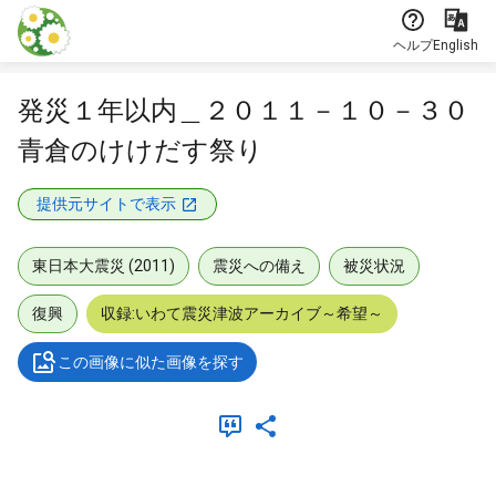
本文に飛ぶ
ヘルプ
English
発災１年以内＿２０１１－１０－３０
青倉のけけだす祭り
提供元サイトで表示
東日本大震災 (2011)
震災への備え
被災状況
復興
収録:いわて震災津波アーカイブ～希望～
この画像に似た画像を探す