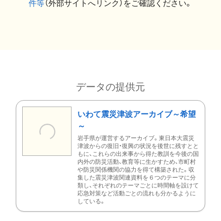
件等
（外部サイトへリンク）をご確認ください。
データの提供元
いわて震災津波アーカイブ～希望
～
岩手県が運営するアーカイブ。東日本大震災
津波からの復旧・復興の状況を後世に残すとと
もに、これらの出来事から得た教訓を今後の国
内外の防災活動、教育等に生かすため、市町村
や防災関係機関の協力を得て構築された。収
集した震災津波関連資料を６つのテーマに分
類し、それぞれのテーマごとに時間軸を設けて
応急対策など活動ごとの流れも分かるように
している。