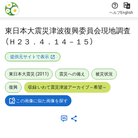
本文に飛ぶ
ヘルプ
English
東日本大震災津波復興委員会現地調査
（Ｈ２３．４．１４－１５）
提供元サイトで表示
東日本大震災 (2011)
震災への備え
被災状況
復興
収録:いわて震災津波アーカイブ～希望～
この画像に似た画像を探す