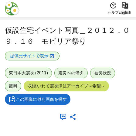
本文に飛ぶ
ヘルプ
English
仮設住宅イベント写真＿２０１２．０
９．１６ モビリア祭り
提供元サイトで表示
東日本大震災 (2011)
震災への備え
被災状況
復興
収録:いわて震災津波アーカイブ～希望～
この画像に似た画像を探す