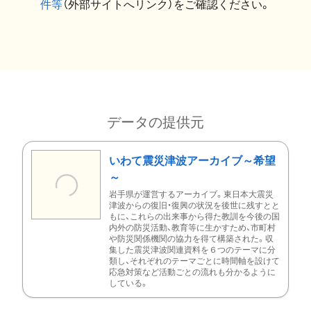
件等
（外部サイトへリンク）をご確認ください。
データの提供元
いわて震災津波アーカイブ～希望
～
岩手県が運営するアーカイブ。東日本大震災
津波からの復旧・復興の状況を後世に残すとと
もに、これらの出来事から得た教訓を今後の国
内外の防災活動、教育等に生かすため、市町村
や防災関係機関の協力を得て構築された。収
集した震災津波関連資料を６つのテーマに分
類し、それぞれのテーマごとに時間軸を設けて
応急対策など活動ごとの流れも分かるように
している。