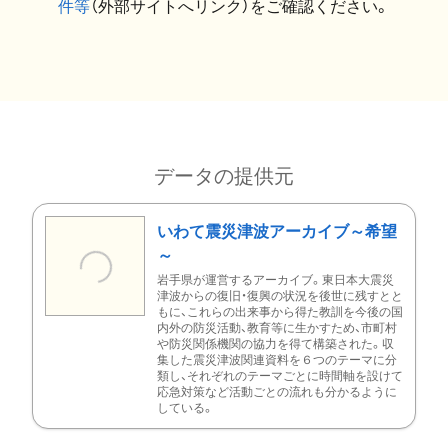
件等
（外部サイトへリンク）をご確認ください。
データの提供元
いわて震災津波アーカイブ～希望
～
岩手県が運営するアーカイブ。東日本大震災
津波からの復旧・復興の状況を後世に残すとと
もに、これらの出来事から得た教訓を今後の国
内外の防災活動、教育等に生かすため、市町村
や防災関係機関の協力を得て構築された。収
集した震災津波関連資料を６つのテーマに分
類し、それぞれのテーマごとに時間軸を設けて
応急対策など活動ごとの流れも分かるように
している。