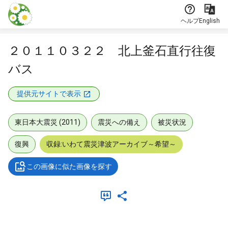
本文に飛ぶ
ヘルプ
English
２０１１０３２２ 北上釜石直行往復
バス
提供元サイトで表示
東日本大震災 (2011)
震災への備え
被災状況
復興
収録:いわて震災津波アーカイブ～希望～
この画像に似た画像を探す