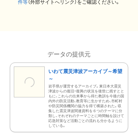
件等
（外部サイトへリンク）をご確認ください。
データの提供元
いわて震災津波アーカイブ～希望
～
岩手県が運営するアーカイブ。東日本大震災
津波からの復旧・復興の状況を後世に残すとと
もに、これらの出来事から得た教訓を今後の国
内外の防災活動、教育等に生かすため、市町村
や防災関係機関の協力を得て構築された。収
集した震災津波関連資料を６つのテーマに分
類し、それぞれのテーマごとに時間軸を設けて
応急対策など活動ごとの流れも分かるように
している。