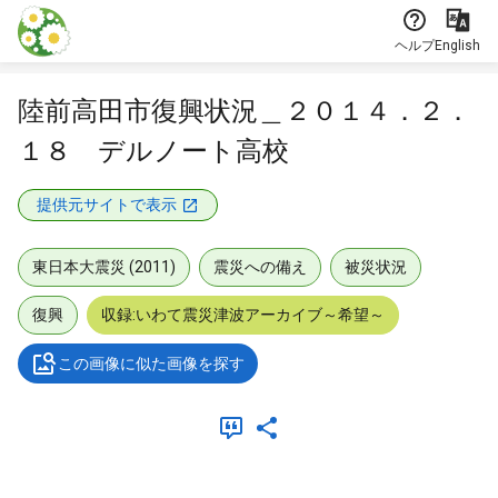
本文に飛ぶ
ヘルプ
English
陸前高田市復興状況＿２０１４．２．
１８ デルノート高校
提供元サイトで表示
東日本大震災 (2011)
震災への備え
被災状況
復興
収録:いわて震災津波アーカイブ～希望～
この画像に似た画像を探す