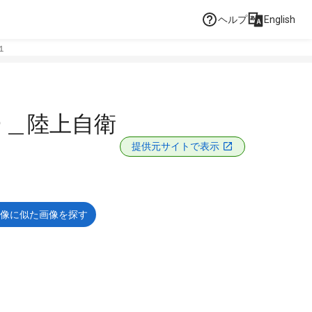
ヘルプ
English
１
）＿陸上自衛
提供元サイトで表示
像に似た画像を探す