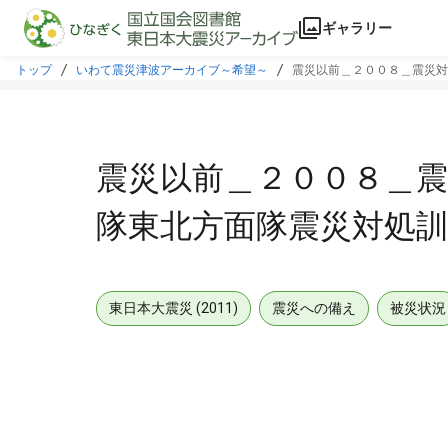
本文に飛ぶ
ギャラリー
トップ
いわて震災津波アーカイブ～希望～
震災以前＿２００８＿震災対
震災以前＿２００８＿震
隊東北方面隊震災対処訓
東日本大震災 (2011)
震災への備え
被災状況