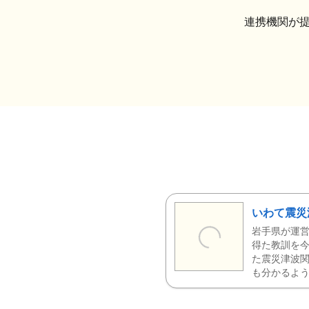
連携機関が
いわて震災
岩手県が運営
得た教訓を今
た震災津波
も分かるよう