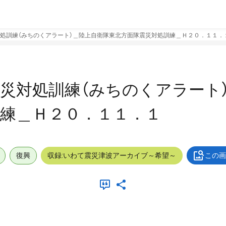
処訓練（みちのくアラート）＿陸上自衛隊東北方面隊震災対処訓練＿Ｈ２０．１１．
災対処訓練（みちのくアラート
練＿Ｈ２０．１１．１
復興
収録:いわて震災津波アーカイブ～希望～
この画