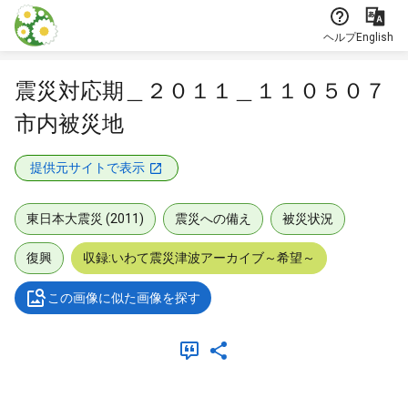
本文に飛ぶ
ヘルプ
English
震災対応期＿２０１１＿１１０５０７
市内被災地
提供元サイトで表示
東日本大震災 (2011)
震災への備え
被災状況
復興
収録:いわて震災津波アーカイブ～希望～
この画像に似た画像を探す