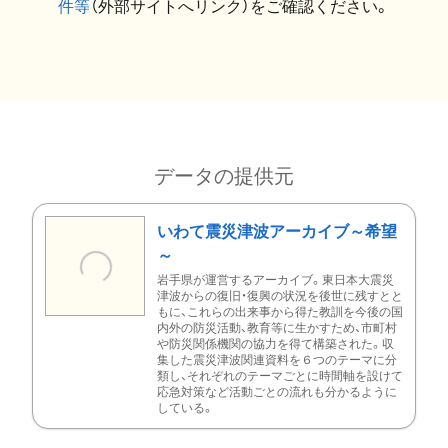
件等
（外部サイトへリンク）をご確認ください。
データの提供元
いわて震災津波アーカイブ～希望
～
岩手県が運営するアーカイブ。東日本大震災
津波からの復旧・復興の状況を後世に残すとと
もに、これらの出来事から得た教訓を今後の国
内外の防災活動、教育等に生かすため、市町村
や防災関係機関の協力を得て構築された。収
集した震災津波関連資料を６つのテーマに分
類し、それぞれのテーマごとに時間軸を設けて
応急対策など活動ごとの流れも分かるように
している。