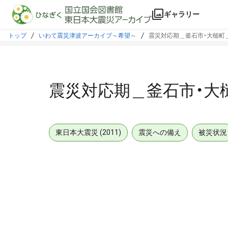
本文に飛ぶ
ギャラリー
トップ
いわて震災津波アーカイブ～希望～
震災対応期＿釜石市・大槌町
震災対応期＿釜石市・大
東日本大震災 (2011)
震災への備え
被災状況
メタデータ