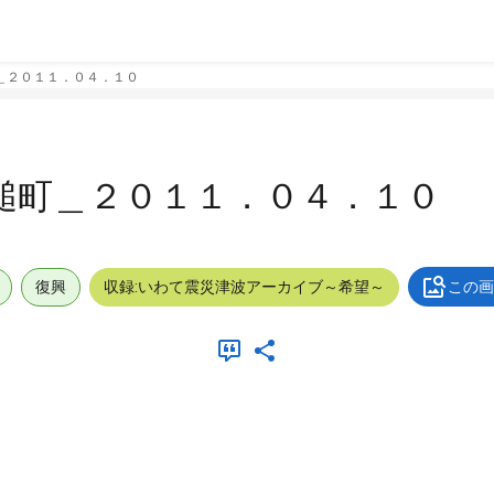
＿２０１１．０４．１０
槌町＿２０１１．０４．１０
復興
収録:いわて震災津波アーカイブ～希望～
この画