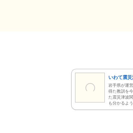
いわて震災
岩手県が運営
得た教訓を今
た震災津波
も分かるよう