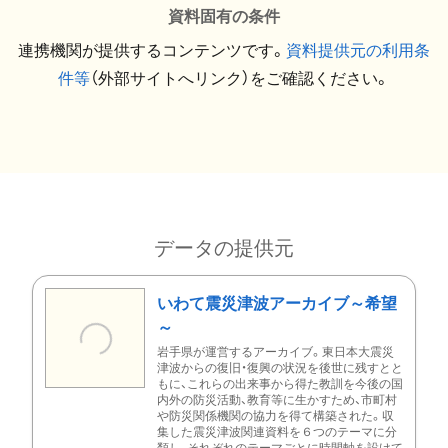
資料固有の条件
連携機関が提供するコンテンツです。
資料提供元の利用条
件等
（外部サイトへリンク）をご確認ください。
データの提供元
いわて震災津波アーカイブ～希望
～
岩手県が運営するアーカイブ。東日本大震災
津波からの復旧・復興の状況を後世に残すとと
もに、これらの出来事から得た教訓を今後の国
内外の防災活動、教育等に生かすため、市町村
や防災関係機関の協力を得て構築された。収
集した震災津波関連資料を６つのテーマに分