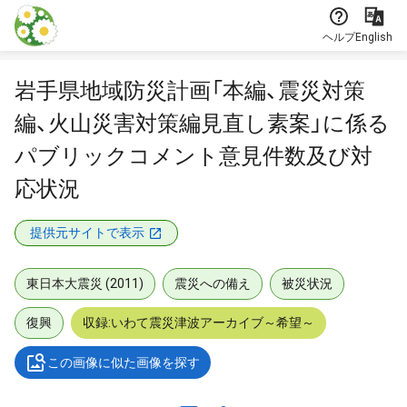
本文に飛ぶ
ヘルプ
English
岩手県地域防災計画「本編、震災対策
編、火山災害対策編見直し素案」に係る
パブリックコメント意見件数及び対
応状況
提供元サイトで表示
東日本大震災 (2011)
震災への備え
被災状況
復興
収録:いわて震災津波アーカイブ～希望～
この画像に似た画像を探す