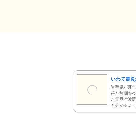
いわて震災
岩手県が運営
得た教訓を今
た震災津波
も分かるよう