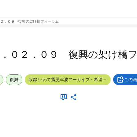
２．０９ 復興の架け橋フォーラム
３．０２．０９ 復興の架け橋
復興
収録:いわて震災津波アーカイブ～希望～
この画