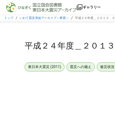
本文に飛ぶ
ギャラリー
トップ
いわて震災津波アーカイブ～希望～
平成２４年度＿２０１３．０
平成２４年度＿２０１
東日本大震災 (2011)
震災への備え
被災状況
メタデータ