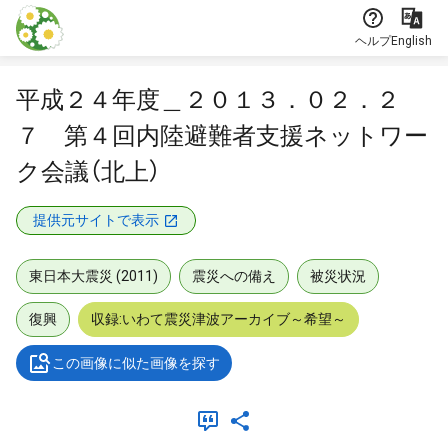
本文に飛ぶ
ヘルプ
English
平成２４年度＿２０１３．０２．２
７ 第４回内陸避難者支援ネットワー
ク会議（北上）
提供元サイトで表示
東日本大震災 (2011)
震災への備え
被災状況
復興
収録:いわて震災津波アーカイブ～希望～
この画像に似た画像を探す