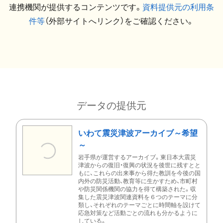
連携機関が提供するコンテンツです。
資料提供元の利用条
件等
（外部サイトへリンク）をご確認ください。
データの提供元
いわて震災津波アーカイブ～希望
～
岩手県が運営するアーカイブ。東日本大震災
津波からの復旧・復興の状況を後世に残すとと
もに、これらの出来事から得た教訓を今後の国
内外の防災活動、教育等に生かすため、市町村
や防災関係機関の協力を得て構築された。収
集した震災津波関連資料を６つのテーマに分
類し、それぞれのテーマごとに時間軸を設けて
応急対策など活動ごとの流れも分かるように
している。