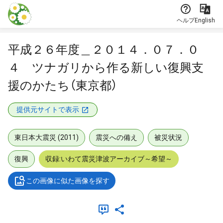
本文に飛ぶ
ヘルプ
English
平成２６年度＿２０１４．０７．０
４ ツナガリから作る新しい復興支
援のかたち（東京都）
提供元サイトで表示
東日本大震災 (2011)
震災への備え
被災状況
復興
収録:いわて震災津波アーカイブ～希望～
この画像に似た画像を探す