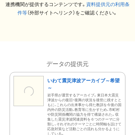
連携機関が提供するコンテンツです。
資料提供元の利用条
件等
（外部サイトへリンク）をご確認ください。
データの提供元
いわて震災津波アーカイブ～希望
～
岩手県が運営するアーカイブ。東日本大震災
津波からの復旧・復興の状況を後世に残すとと
もに、これらの出来事から得た教訓を今後の国
内外の防災活動、教育等に生かすため、市町村
や防災関係機関の協力を得て構築された。収
集した震災津波関連資料を６つのテーマに分
類し、それぞれのテーマごとに時間軸を設けて
応急対策など活動ごとの流れも分かるように
している。