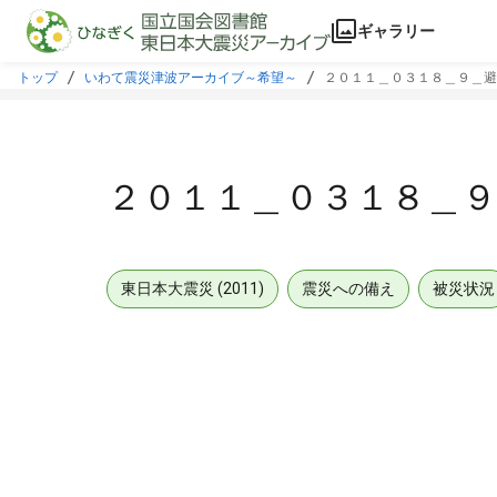
本文に飛ぶ
ギャラリー
トップ
いわて震災津波アーカイブ～希望～
２０１１＿０３１８＿９＿避
２０１１＿０３１８＿
東日本大震災 (2011)
震災への備え
被災状況
メタデータ