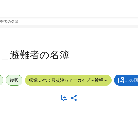
難者の名簿
９＿避難者の名簿
復興
収録:いわて震災津波アーカイブ～希望～
この画