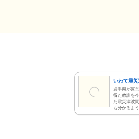
いわて震災
岩手県が運営
得た教訓を今
た震災津波
も分かるよう