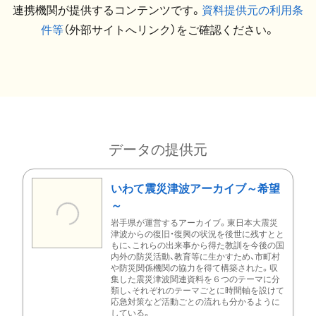
連携機関が提供するコンテンツです。
資料提供元の利用条
件等
（外部サイトへリンク）をご確認ください。
データの提供元
いわて震災津波アーカイブ～希望
～
岩手県が運営するアーカイブ。東日本大震災
津波からの復旧・復興の状況を後世に残すとと
もに、これらの出来事から得た教訓を今後の国
内外の防災活動、教育等に生かすため、市町村
や防災関係機関の協力を得て構築された。収
集した震災津波関連資料を６つのテーマに分
類し、それぞれのテーマごとに時間軸を設けて
応急対策など活動ごとの流れも分かるように
している。