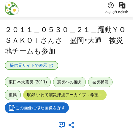
本文に飛ぶ
ヘルプ
English
２０１１＿０５３０＿２１＿躍動ＹＯ
ＳＡＫＯＩさんさ 盛岡・大通 被災
地チームも参加
提供元サイトで表示
東日本大震災 (2011)
震災への備え
被災状況
復興
収録:いわて震災津波アーカイブ～希望～
この画像に似た画像を探す