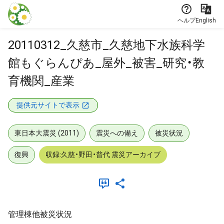
本文に飛ぶ
ヘルプ
English
20110312_久慈市_久慈地下水族科学
館もぐらんぴあ_屋外_被害_研究・教
育機関_産業
提供元サイトで表示
東日本大震災 (2011)
震災への備え
被災状況
復興
収録:久慈・野田・普代 震災アーカイブ
管理棟他被災状況