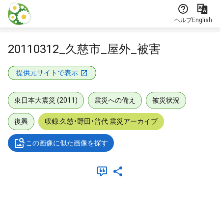
本文に飛ぶ
ヘルプ
English
20110312_久慈市_屋外_被害
提供元サイトで表示
東日本大震災 (2011)
震災への備え
被災状況
復興
収録:久慈・野田・普代 震災アーカイブ
この画像に似た画像を探す
メタデータ