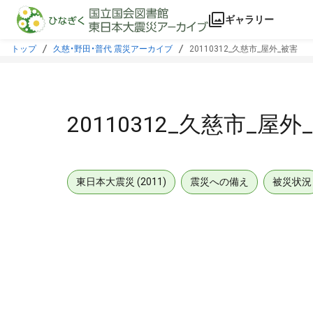
本文に飛ぶ
ギャラリー
トップ
久慈・野田・普代 震災アーカイブ
20110312_久慈市_屋外_被害
20110312_久慈市_屋外
東日本大震災 (2011)
震災への備え
被災状況
メタデータ