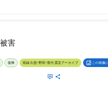
_被害
復興
収録:久慈・野田・普代 震災アーカイブ
この画像