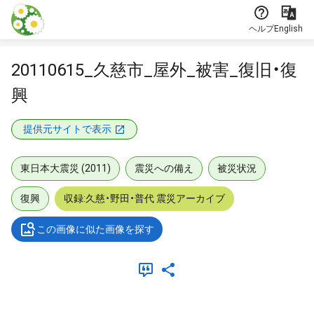
本文に飛ぶ
ヘルプ
English
20110615_久慈市_屋外_被害_復旧・復
興
提供元サイトで表示
東日本大震災 (2011)
震災への備え
被災状況
復興
収録:久慈・野田・普代 震災アーカイブ
この画像に似た画像を探す