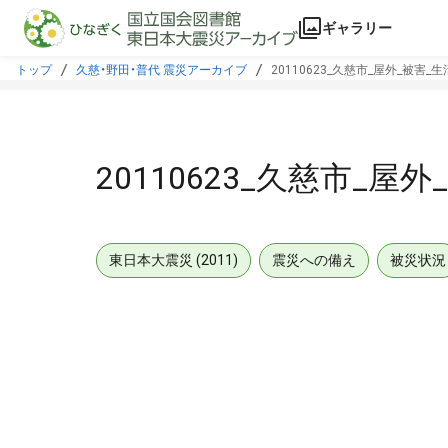
本文に飛ぶ
ギャラリー
トップ
久慈・野田・普代 震災アーカイブ
20110623_久慈市_屋外_被害_
20110623_久慈市_屋
東日本大震災 (2011)
震災への備え
被災状況
メタデータ