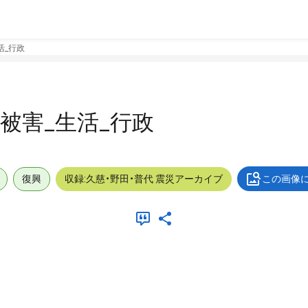
生活_行政
外_被害_生活_行政
復興
収録:久慈・野田・普代 震災アーカイブ
この画像