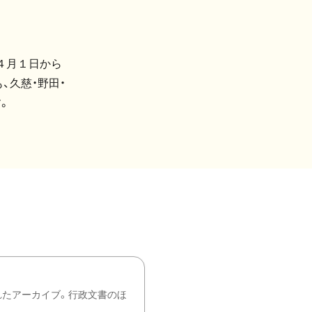
４月１日から
、久慈・野田・
。
れたアーカイブ。行政文書のほ