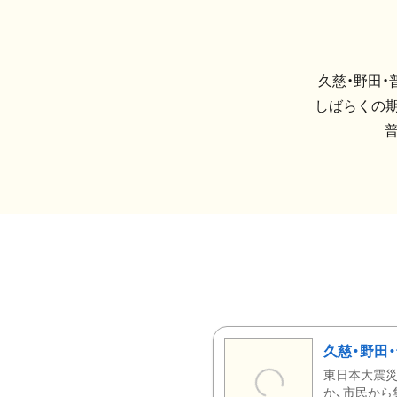
久慈・野田
しばらくの期
久慈・野田
東日本大震災
か、市民から