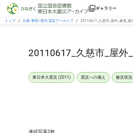
本文に飛ぶ
ギャラリー
トップ
久慈・野田・普代 震災アーカイブ
20110617_久慈市_屋外_被害_
20110617_久慈市_屋
東日本大震災 (2011)
震災への備え
被災状況
連続写真2枚