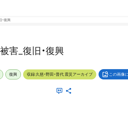
復旧・復興
外_被害_復旧・復興
復興
収録:久慈・野田・普代 震災アーカイブ
この画像