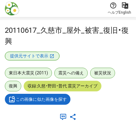
本文に飛ぶ
ヘルプ
English
20110617_久慈市_屋外_被害_復旧・復
興
提供元サイトで表示
東日本大震災 (2011)
震災への備え
被災状況
復興
収録:久慈・野田・普代 震災アーカイブ
この画像に似た画像を探す