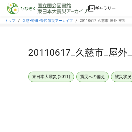
本文に飛ぶ
ギャラリー
トップ
久慈・野田・普代 震災アーカイブ
20110617_久慈市_屋外_被害
20110617_久慈市_屋外
東日本大震災 (2011)
震災への備え
被災状況
メタデータ