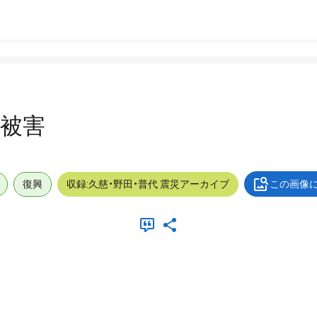
_被害
復興
収録:久慈・野田・普代 震災アーカイブ
この画像