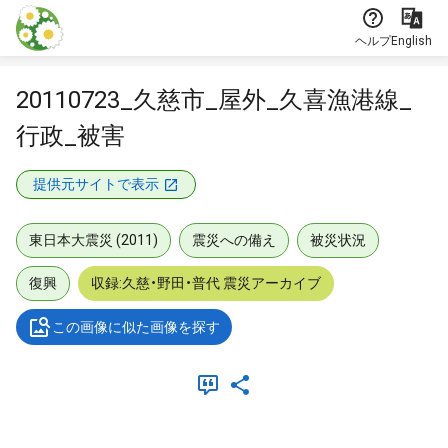
本文に飛ぶ
ヘルプ
English
20110723_久慈市_屋外_久喜漁港線_
行政_被害
提供元サイトで表示
東日本大震災 (2011)
震災への備え
被災状況
復興
収録:久慈・野田・普代 震災アーカイブ
この画像に似た画像を探す