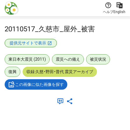
本文に飛ぶ
ヘルプ
English
20110517_久慈市_屋外_被害
提供元サイトで表示
東日本大震災 (2011)
震災への備え
被災状況
復興
収録:久慈・野田・普代 震災アーカイブ
この画像に似た画像を探す
メタデータ