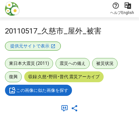
本文に飛ぶ
ヘルプ
English
20110517_久慈市_屋外_被害
提供元サイトで表示
東日本大震災 (2011)
震災への備え
被災状況
復興
収録:久慈・野田・普代 震災アーカイブ
この画像に似た画像を探す
メタデータ