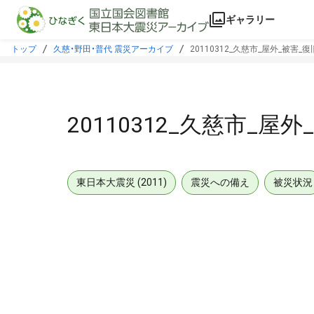
本文に飛ぶ
ギャラリー
トップ
久慈・野田・普代 震災アーカイブ
20110312_久慈市_屋外_被害_
20110312_久慈市_屋
東日本大震災 (2011)
震災への備え
被災状況
メタデータ