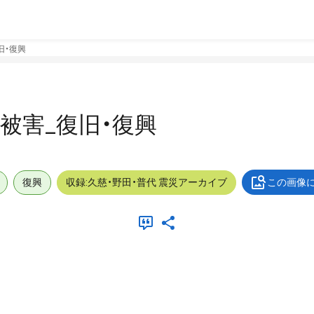
復旧・復興
外_被害_復旧・復興
復興
収録:久慈・野田・普代 震災アーカイブ
この画像