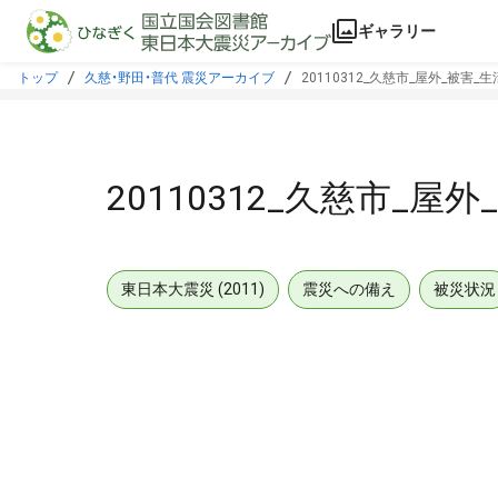
本文に飛ぶ
ギャラリー
トップ
久慈・野田・普代 震災アーカイブ
20110312_久慈市_屋外_被害_
20110312_久慈市_屋
東日本大震災 (2011)
震災への備え
被災状況
メタデータ