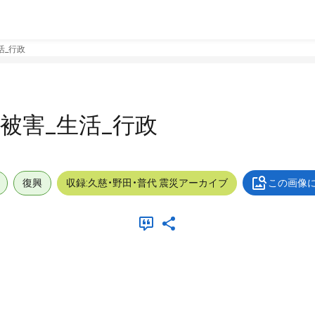
生活_行政
外_被害_生活_行政
復興
収録:久慈・野田・普代 震災アーカイブ
この画像