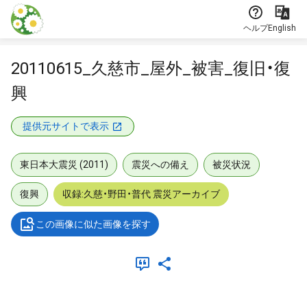
本文に飛ぶ
ヘルプ
English
20110615_久慈市_屋外_被害_復旧・復
興
提供元サイトで表示
東日本大震災 (2011)
震災への備え
被災状況
復興
収録:久慈・野田・普代 震災アーカイブ
この画像に似た画像を探す