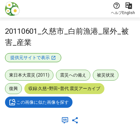
本文に飛ぶ
ヘルプ
English
20110601_久慈市_白前漁港_屋外_被
害_産業
提供元サイトで表示
東日本大震災 (2011)
震災への備え
被災状況
復興
収録:久慈・野田・普代 震災アーカイブ
この画像に似た画像を探す