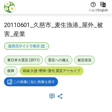
本文に飛ぶ
ヘルプ
English
20110601_久慈市_麦生漁港_屋外_被
害_産業
提供元サイトで表示
東日本大震災 (2011)
震災への備え
被災状況
復興
収録:久慈・野田・普代 震災アーカイブ
この画像に似た画像を探す